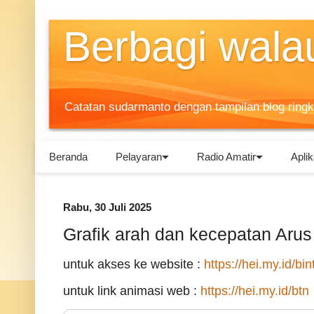
Berbagi walau
Catatan sudarmanto dengan tampilan blog ring
Beranda
Pelayaran
Radio Amatir
Aplik
Rabu, 30 Juli 2025
Grafik arah dan kecepatan Arus 
untuk akses ke website :
https://hei.my.id/bin
untuk link animasi web :
https://hei.my.id/btn