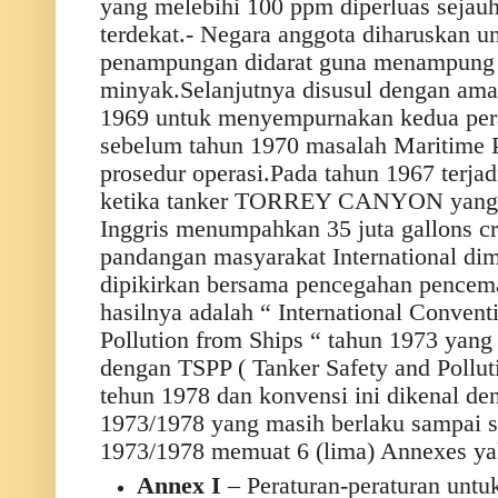
yang melebihi 100 ppm diperluas sejauh 
terdekat.- Negara anggota diharuskan u
penampungan didarat guna menampung 
minyak.Selanjutnya disusul dengan am
1969 untuk menyempurnakan kedua perat
sebelum tahun 1970 masalah Maritime Po
prosedur operasi.Pada tahun 1967 terjad
ketika tanker TORREY CANYON yang ka
Inggris menumpahkan 35 juta gallons cr
pandangan masyarakat International dim
dipikirkan bersama pencegahan pencema
hasilnya adalah “ International Conventi
Pollution from Ships “ tahun 1973 yan
dengan TSPP ( Tanker Safety and Polluti
tehun 1978 dan konvensi ini dikenal
1973/1978 yang masih berlaku sampa
1973/1978 memuat 6 (lima) Annexes ya
Annex I
– Peraturan-peraturan unt