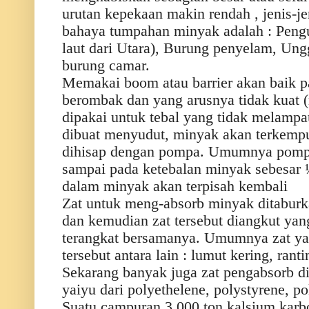
urutan kepekaan makin rendah , jenis-j
bahaya tumpahan minyak adalah : Pengu
laut dari Utara), Burung penyelam, Ungg
burung camar.
Memakai boom atau barrier akan baik pa
berombak dan yang arusnya tidak kuat 
dipakai untuk tebal yang tidak melampa
dibuat menyudut, minyak akan terkemp
dihisap dengan pompa. Umumnya pom
sampai pada ketebalan minyak sebesar ¼
dalam minyak akan terpisah kembali
Zat untuk meng-absorb minyak ditaburk
dan kemudian zat tersebut diangkut yang
terangkat bersamanya. Umumnya zat y
tersebut antara lain : lumut kering, rant
Sekarang banyak juga zat pengabsorb dib
yaiyu dari polyethelene, polystyrene, p
Suatu campuran 3.000 ton kalsium karb