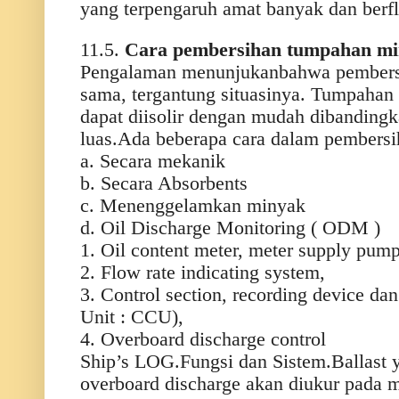
yang terpengaruh amat banyak dan berfl
11.5.
Cara pembersihan tumpahan m
Pengalaman menunjukanbahwa pembersi
sama, tergantung situasinya. Tumpahan
dapat diisolir dengan mudah dibanding
luas.Ada beberapa cara dalam pembers
a. Secara mekanik
b. Secara Absorbents
c. Menenggelamkan minyak
d. Oil Discharge Monitoring ( ODM )
1. Oil content meter, meter supply pum
2. Flow rate indicating system,
3. Control section, recording device da
Unit : CCU),
4. Overboard discharge control
Ship’s LOG.Fungsi dan Sistem.Ballast 
overboard discharge akan diukur pada m