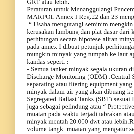
GRT atau lebih.
Peraturan untuk Menanggulangi Pencem
MARPOL Annex I Reg.22 dan 23 meng
“ Usaha mengurangi seminim mengkin 
kerusakan lambung dan plat dasar dari
perhitungan secara hipotese aliran min
pada annex I dibuat petunjuk perhitung
mungkin minyak yang tumpah ke laut apa
kandas seperti :
- Semua tanker minyak segala ukuran 
Discharge Monitoring (ODM) .Central S
separating atau fltering equipment ya
minyak dalam air yang akan dibuang k
Segregated Ballast Tanks (SBT) sesuai 
juga sebagai pelindung atau “ Protectiv
muatan pada waktu terjadi tabrakan ata
minyak mentah 20.000 dwt atau lebih.R
volume tangki muatan yang mengatur s