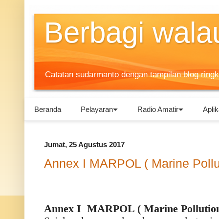
Berbagi walau
Catatan sudarmanto dengan tampilan blog ring
Beranda
Pelayaran
Radio Amatir
Aplik
Jumat, 25 Agustus 2017
Annex I MARPOL ( Marine Pollut
Annex I MARPOL ( Marine Pollution