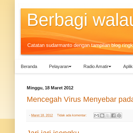
Berbagi walau
Catatan sudarmanto dengan tampilan blog ring
Beranda
Pelayaran
Radio Amatir
Aplik
Minggu, 18 Maret 2012
Mencegah Virus Menyebar pad
-
Maret 18, 2012
Tidak ada komentar: